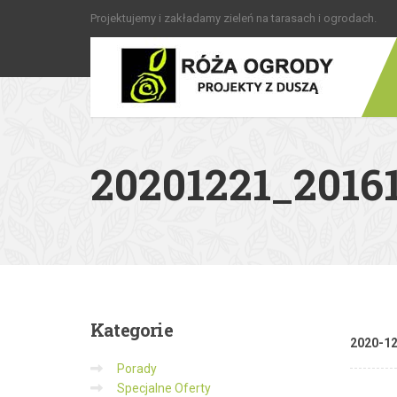
Projektujemy i zakładamy zieleń na tarasach i ogrodach.
20201221_20161
Kategorie
2020-1
Porady
Specjalne Oferty