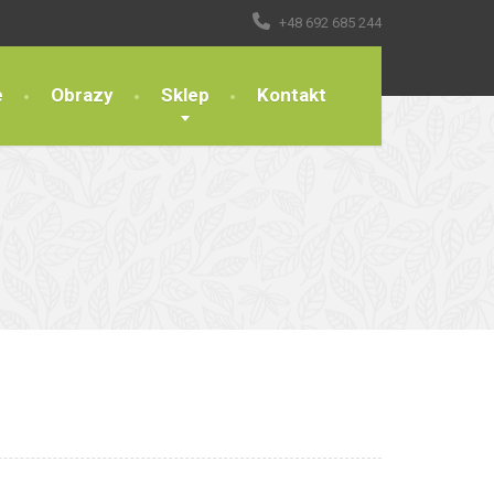
+48 692 685 244
e
Obrazy
Sklep
Kontakt