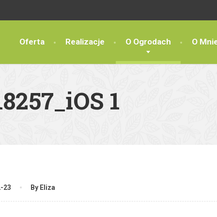
Oferta
Realizacje
O Ogrodach
O Mni
8257_iOS 1
2-23
By Eliza