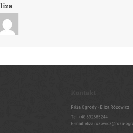
liza
Kontakt
Róża Ogrody - Eliza Różowicz
Tel: +48 692685244
E-mail: eliza.rozowicz@roza-ogr