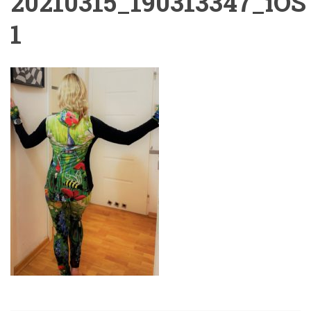
20210315_190313347_iOS
1