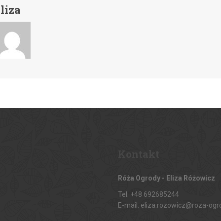
liza
Kontakt
Róża Ogrody - Eliza Różowicz
Tel: +48 692685244
E-mail: eliza.rozowicz@roza-ogr