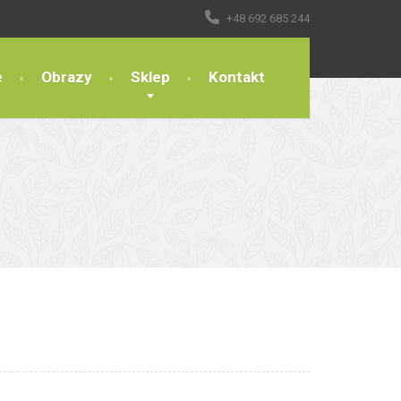
+48 692 685 244
e
Obrazy
Sklep
Kontakt