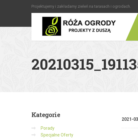
Projektujemy i zakładamy zieleń na tarasach i ogrodach.
20210315_19113
Kategorie
2021-0
Porady
Specjalne Oferty