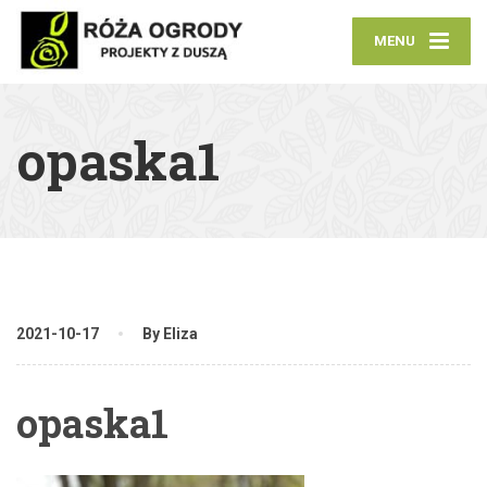
MENU
opaska1
2021-10-17
By Eliza
opaska1