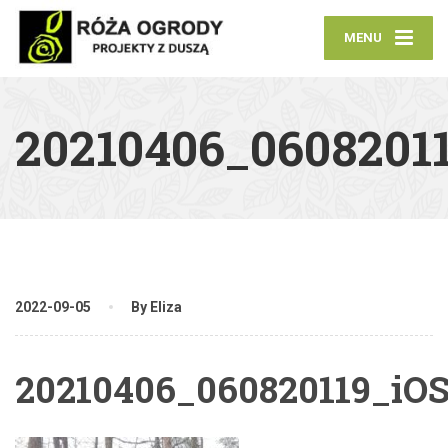
MENU
20210406_0608201
2022-09-05
By Eliza
20210406_060820119_iO