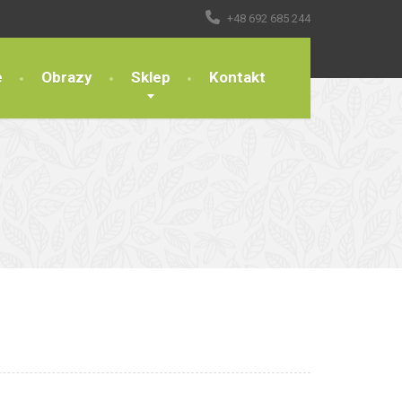
+48 692 685 244
e
Obrazy
Sklep
Kontakt