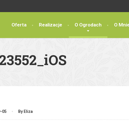
Oferta
Realizacje
O Ogrodach
O Mni
23552_iOS
9-05
By Eliza