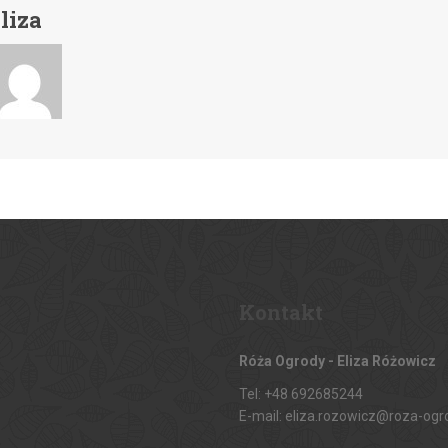
liza
Kontakt
Róża Ogrody - Eliza Różowicz
Tel: +48 692685244
E-mail: eliza.rozowicz@roza-ogr