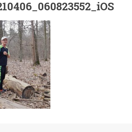
210406_060823552_iOS