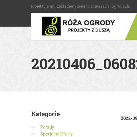
Projektujemy i zakładamy zieleń na tarasach i ogrodach.
20210406_0608
Kategorie
2022-0
Porady
Specjalne Oferty