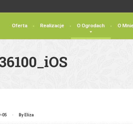
Oferta
Realizacje
O Ogrodach
O Mni
36100_iOS
9-05
By Eliza