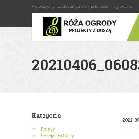
Projektujemy i zakładamy zieleń na tarasach i ogrodach.
20210406_0608
Kategorie
2022-0
Porady
Specjalne Oferty