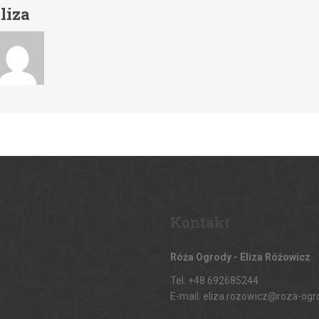
liza
Kontakt
Róża Ogrody - Eliza Różowicz
Tel: +48 692685244
E-mail: eliza.rozowicz@roza-ogr