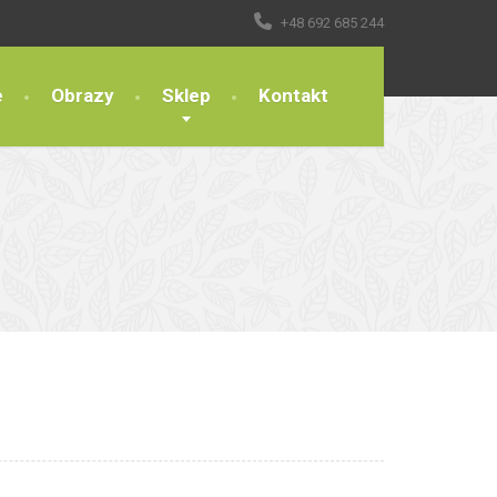
+48 692 685 244
e
Obrazy
Sklep
Kontakt