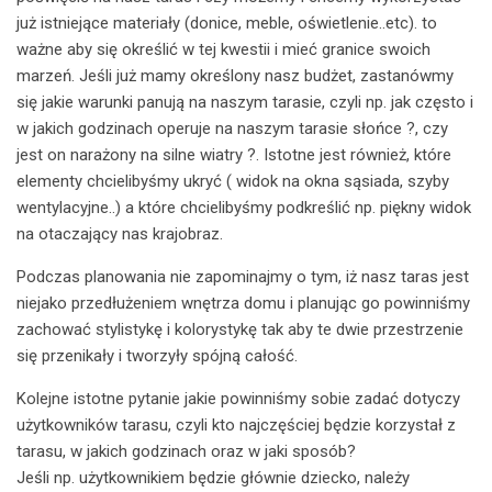
już istniejące materiały (donice, meble, oświetlenie..etc). to
ważne aby się określić w tej kwestii i mieć granice swoich
marzeń. Jeśli już mamy określony nasz budżet, zastanówmy
się jakie warunki panują na naszym tarasie, czyli np. jak często i
w jakich godzinach operuje na naszym tarasie słońce ?, czy
jest on narażony na silne wiatry ?. Istotne jest również, które
elementy chcielibyśmy ukryć ( widok na okna sąsiada, szyby
wentylacyjne..) a które chcielibyśmy podkreślić np. piękny widok
na otaczający nas krajobraz.
Podczas planowania nie zapominajmy o tym, iż nasz taras jest
niejako przedłużeniem wnętrza domu i planując go powinniśmy
zachować stylistykę i kolorystykę tak aby te dwie przestrzenie
się przenikały i tworzyły spójną całość.
Kolejne istotne pytanie jakie powinniśmy sobie zadać dotyczy
użytkowników tarasu, czyli kto najczęściej będzie korzystał z
tarasu, w jakich godzinach oraz w jaki sposób?
Jeśli np. użytkownikiem będzie głównie dziecko, należy