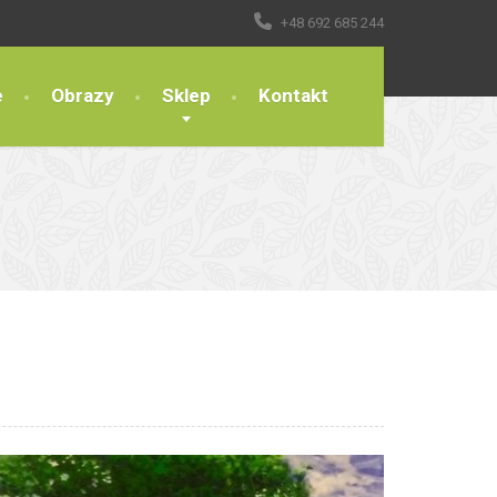
+48 692 685 244
e
Obrazy
Sklep
Kontakt