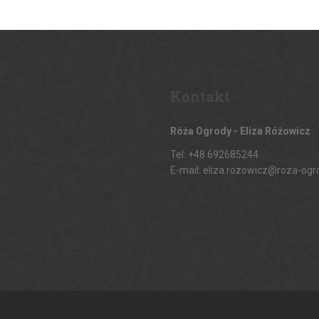
Kontakt
Róża Ogrody - Eliza Różowicz
Tel: +48 692685244
E-mail: eliza.rozowicz@roza-ogr