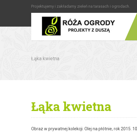
Projektujemy i zakładamy zieleń na tarasach i ogrodach.
Łąka kwietna
Łąka kwietna
Obraz w prywatnej kolekcji. Olej na płótnie, rok 2015. 