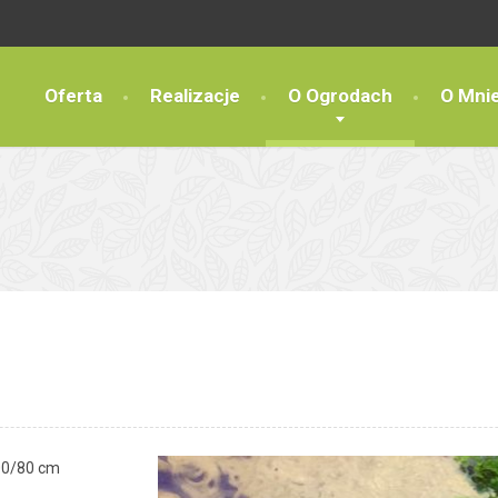
Oferta
Realizacje
O Ogrodach
O Mni
100/80 cm