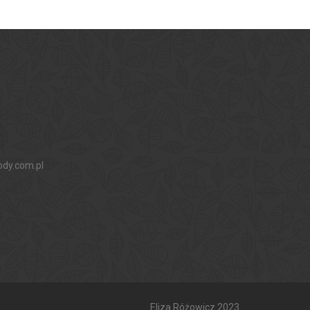
ody.com.pl
Eliza Różowicz 2023