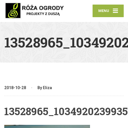
MENU
13528965_1034920
2018-10-28
By Eliza
13528965_1034920239935