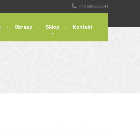
+48 692 685 244
e
Obrazy
Sklep
Kontakt