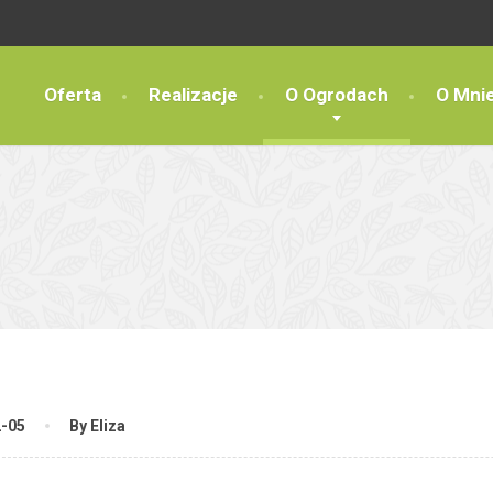
Oferta
Realizacje
O Ogrodach
O Mni
2-05
By Eliza