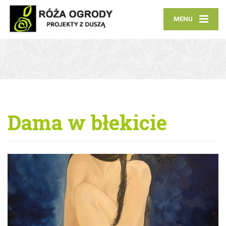
MENU
Dama w błekicie