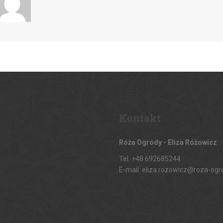
Kontakt
Róża Ogrody - Eliza Różowicz
Tel: +48 692685244
E-mail: eliza.rozowicz@roza-ogr