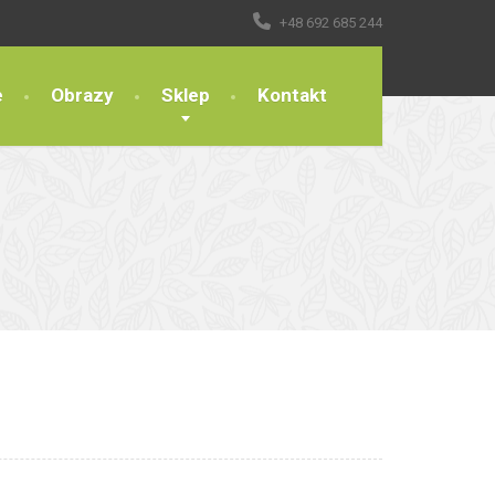
+48 692 685 244
e
Obrazy
Sklep
Kontakt