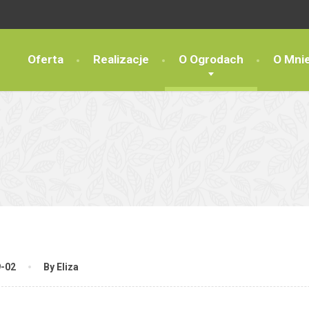
Oferta
Realizacje
O Ogrodach
O Mni
9-02
By Eliza