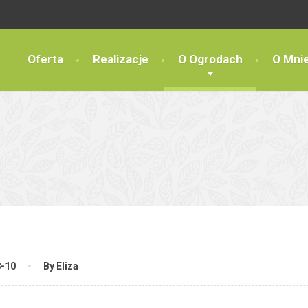
Oferta
Realizacje
O Ogrodach
O Mni
8-10
By Eliza