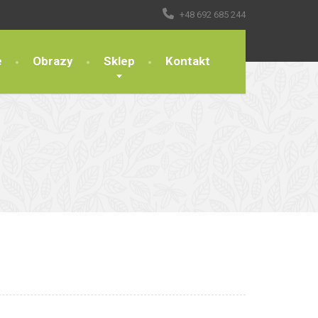
+48 692 685 244
e
Obrazy
Sklep
Kontakt