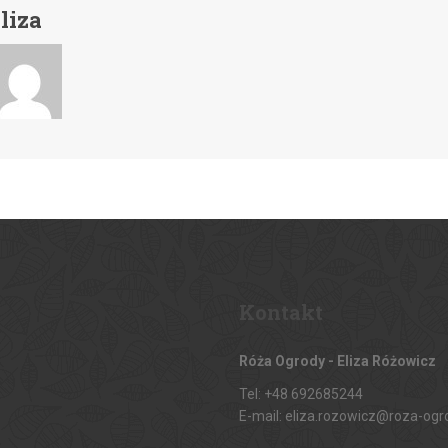
liza
Kontakt
Róża Ogrody - Eliza Różowicz
Tel: +48 692685244
E-mail: eliza.rozowicz@roza-ogr