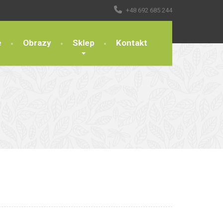
+48 692 685 244
e
Obrazy
Sklep
Kontakt