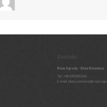
Kontakt
Róża Ogrody - Eliza Różowicz
Tel: +48 692685244
E-mail: eliza.rozowicz@roza-ogr