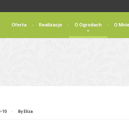
Oferta
Realizacje
O Ogrodach
O Mni
8-10
By Eliza