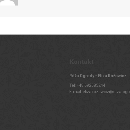
Kontakt
Róża Ogrody - Eliza Różowicz
Tel: +48 692685244
E-mail: eliza.rozowicz@roza-ogr