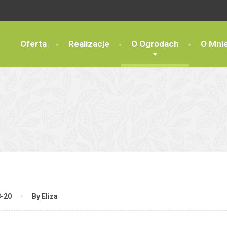
Oferta
Realizacje
O Ogrodach
O Mni
8-20
By Eliza