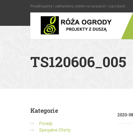
Projektujemy i zakładamy zieleń na tarasach i ogrodach.
TS120606_005
Kategorie
2020-0
Porady
Specjalne Oferty