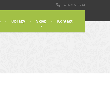
+48 692 685 244
e
Obrazy
Sklep
Kontakt