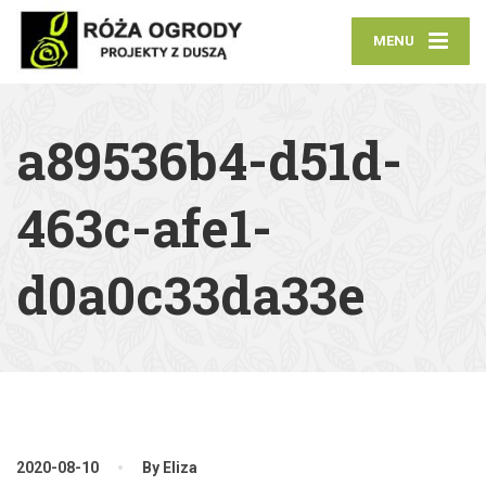
MENU
a89536b4-d51d-
463c-afe1-
d0a0c33da33e
2020-08-10
By Eliza