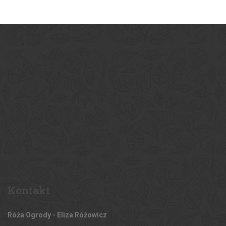
Kontakt
Róża Ogrody - Eliza Różowicz