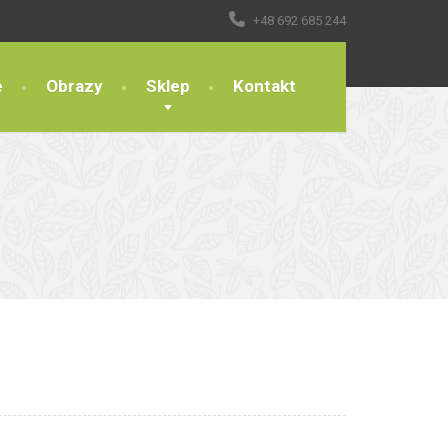
+48 692 685 244
e
Obrazy
Sklep
Kontakt