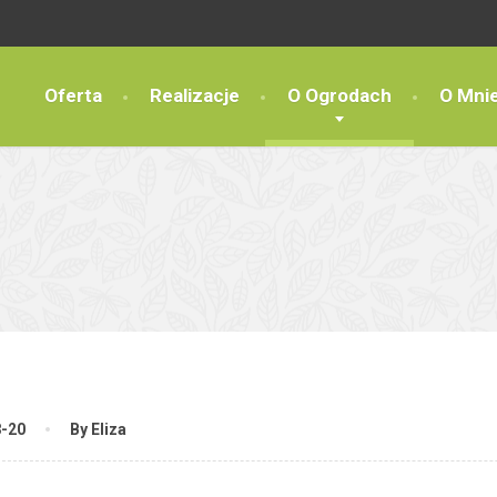
Oferta
Realizacje
O Ogrodach
O Mni
8-20
By Eliza