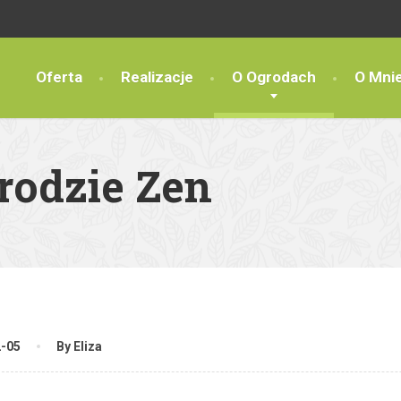
Oferta
Realizacje
O Ogrodach
O Mni
odzie Zen
2-05
By Eliza