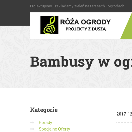
Projektujemy i zakładamy zieleń na tarasach i ogrodach.
Bambusy w ogr
Kategorie
2017-1
Porady
Specjalne Oferty