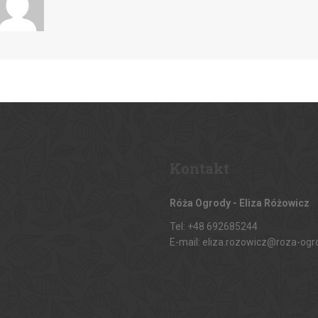
Kontakt
Róża Ogrody - Eliza Różowicz
Tel: +48 692685244
E-mail: eliza.rozowicz@roza-ogr