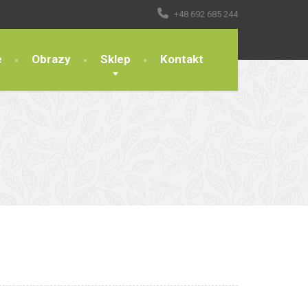
+48 692 685 244
e
Obrazy
Sklep
Kontakt