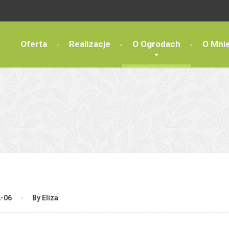
Oferta
Realizacje
O Ogrodach
O Mni
2-06
By Eliza