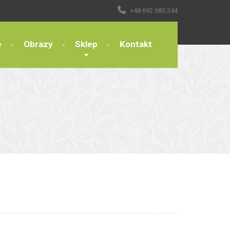
+48 692 685 244
e
Obrazy
Sklep
Kontakt