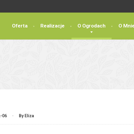
Oferta
Realizacje
O Ogrodach
O Mni
2-06
By Eliza