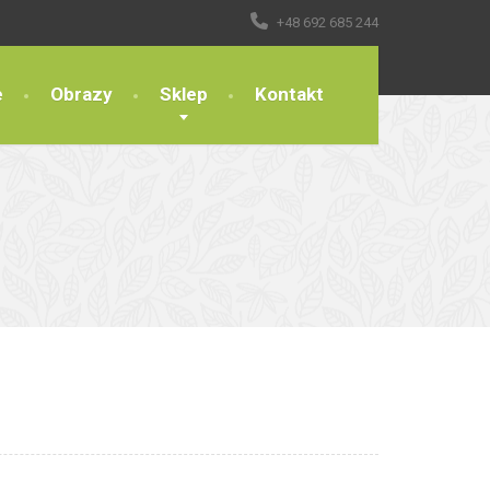
+48 692 685 244
e
Obrazy
Sklep
Kontakt