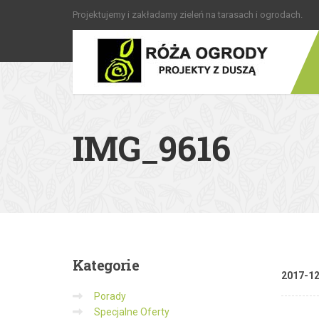
Projektujemy i zakładamy zieleń na tarasach i ogrodach.
IMG_9616
Kategorie
2017-1
Porady
Specjalne Oferty