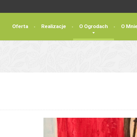
Oferta
Realizacje
O Ogrodach
O Mni