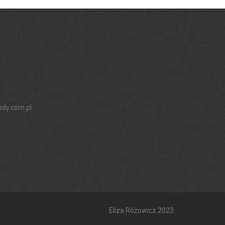
ody.com.pl
Eliza Różowicz 2023