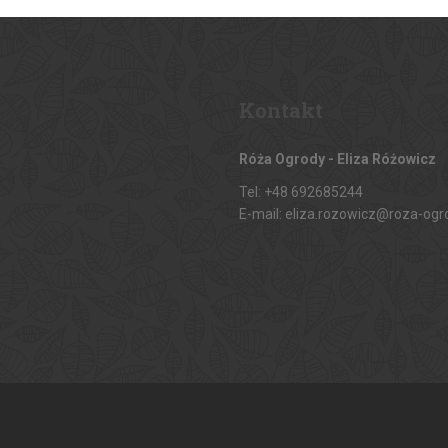
Kontakt
Róża Ogrody - Eliza Różowicz
Tel: +48 692685244
E-mail: eliza.rozowicz@roza-ogr