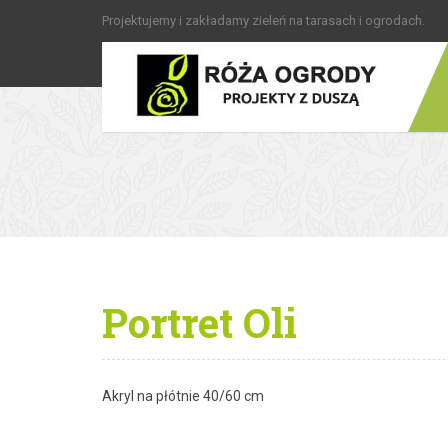
Projektujemy i zakładamy zieleń na tarasach i ogrodach.
Portret Oli
Akryl na płótnie 40/60 cm