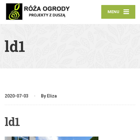
MENU
ld1
2020-07-03
By Eliza
ld1