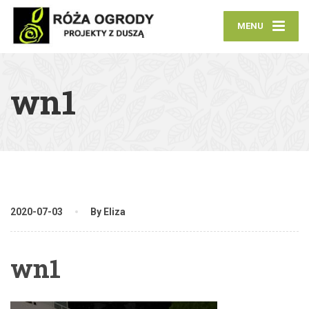
MENU
wn1
2020-07-03
By Eliza
wn1