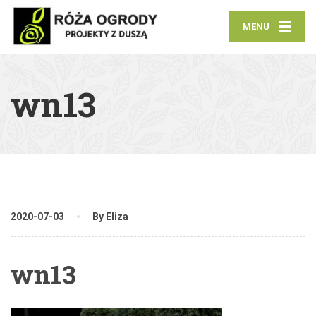
MENU
wn13
2020-07-03
By Eliza
wn13