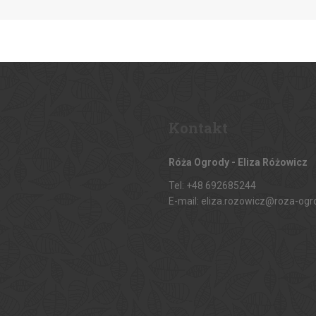
Kontakt
Róża Ogrody - Eliza Różowicz
Tel: +48 692685244
E-mail: eliza.rozowicz@roza-ogr