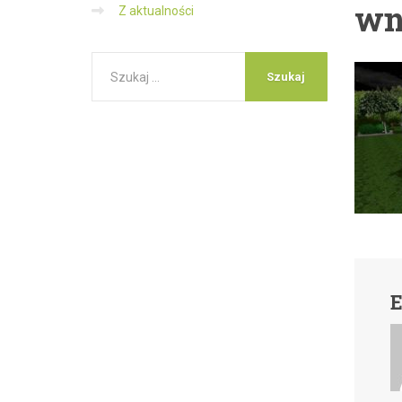
wn
Z aktualności
E