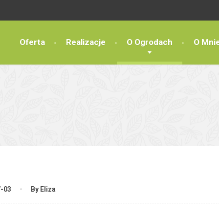
Oferta
Realizacje
O Ogrodach
O Mni
7-03
By Eliza