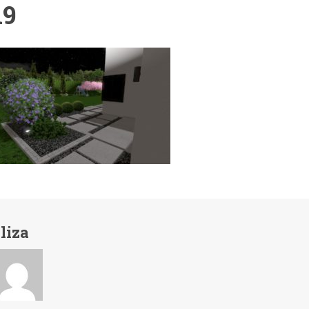
9
liza