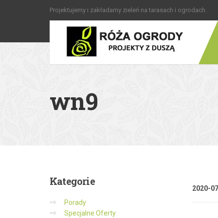
Projektujemy i zakładamy zieleń na tarasach i ogrodach.
wn9
Kategorie
2020-0
Porady
Specjalne Oferty