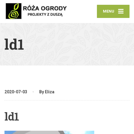
MENU
ld1
2020-07-03
By Eliza
ld1