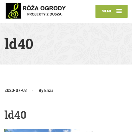
MENU
ld40
2020-07-03
By Eliza
ld40