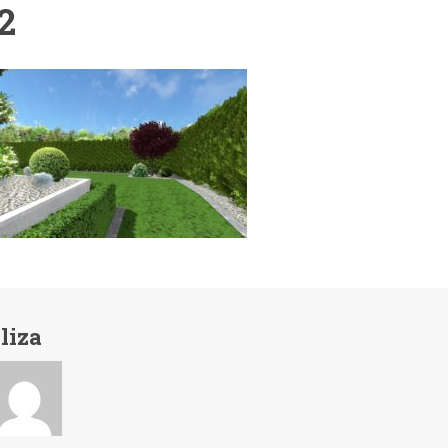
2
liza