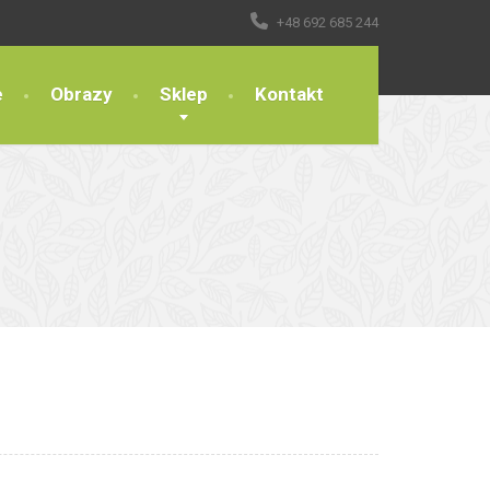
+48 692 685 244
e
Obrazy
Sklep
Kontakt