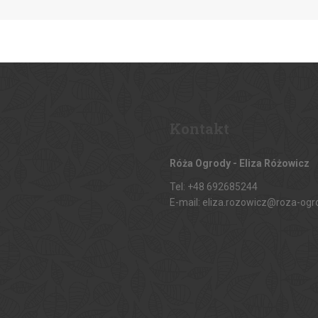
Kontakt
Róża Ogrody - Eliza Różowicz
Tel: +48 692685244
E-mail: eliza.rozowicz@roza-ogr