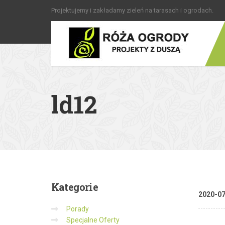
Projektujemy i zakładamy zieleń na tarasach i ogrodach.
ld12
Kategorie
2020-0
Porady
Specjalne Oferty