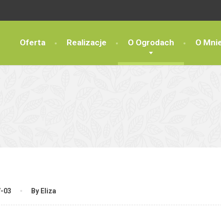
Oferta
Realizacje
O Ogrodach
O Mni
7-03
By Eliza