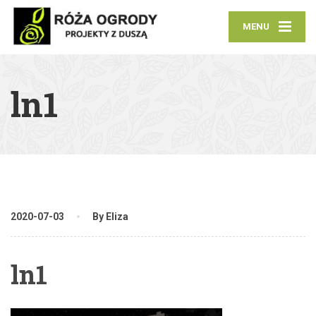
MENU
ln1
2020-07-03
By Eliza
ln1