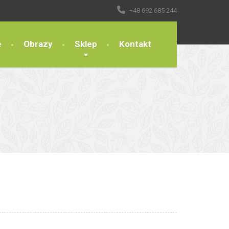
+48 692 685 244
e
Obrazy
Sklep
Kontakt