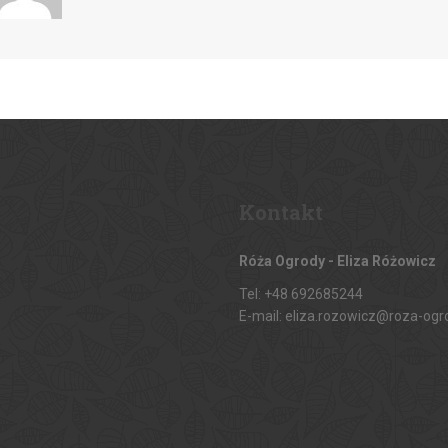
Kontakt
Róża Ogrody - Eliza Różowicz
Tel: +48 692685244
E-mail: eliza.rozowicz@roza-ogr