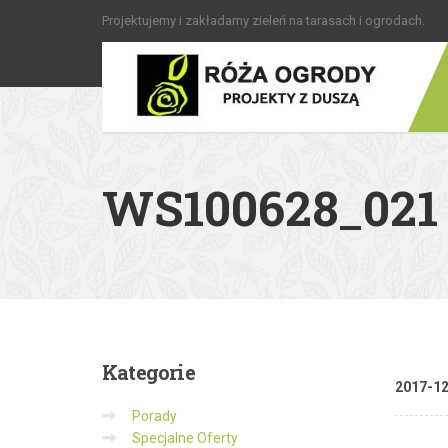
Projektujemy i zakładamy zieleń na tarasach i ogrodach.
WS100628_021
Kategorie
2017-1
Porady
Specjalne Oferty