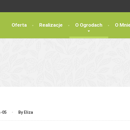
Oferta
Realizacje
O Ogrodach
O Mni
2-05
By Eliza