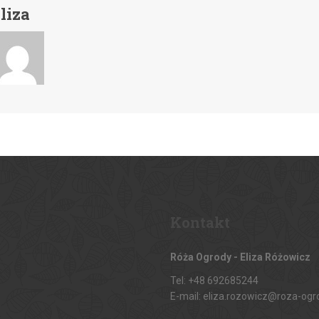
liza
Kontakt
Róża Ogrody - Eliza Różowicz
Tel: +48 692685244
E-mail: eliza.rozowicz@roza-ogr