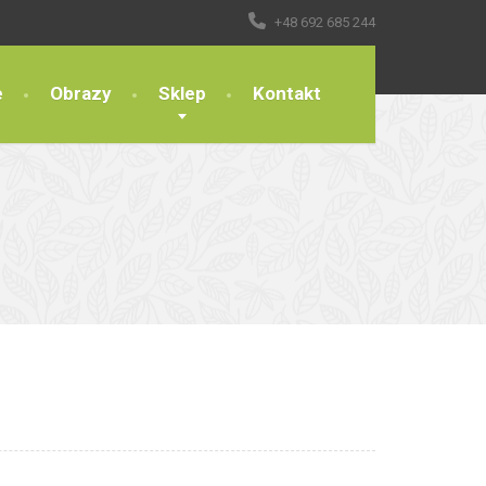
+48 692 685 244
e
Obrazy
Sklep
Kontakt