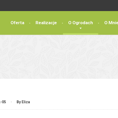
Oferta
Realizacje
O Ogrodach
O Mni
2-05
By Eliza