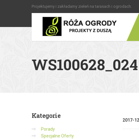
Projektujemy i zakładamy zieleń na tarasach i ogrodach.
WS100628_024
Kategorie
2017-1
Porady
Specjalne Oferty