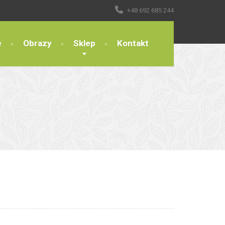
+48 692 685 244
e
Obrazy
Sklep
Kontakt