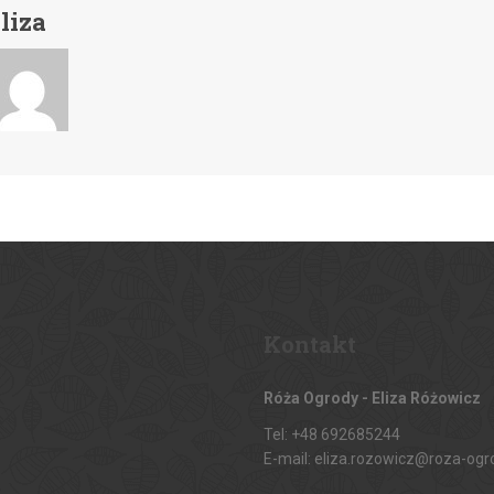
liza
Kontakt
Róża Ogrody - Eliza Różowicz
Tel: +48 692685244
E-mail: eliza.rozowicz@roza-ogr