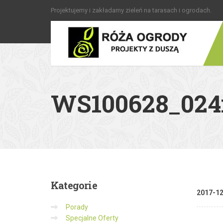
Projektujemy i zakładamy zieleń na tarasach i ogrodach.
WS100628_024
Kategorie
2017-1
Porady
Specjalne Oferty