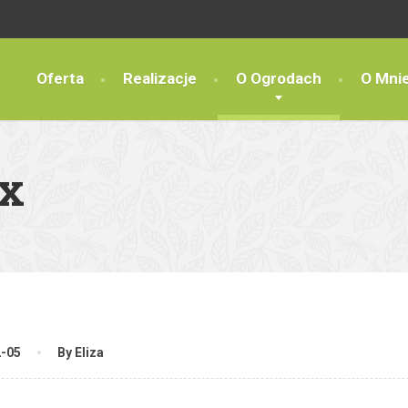
Oferta
Realizacje
O Ogrodach
O Mni
x
2-05
By Eliza