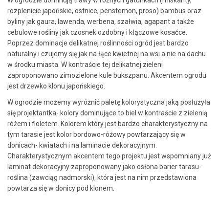
rozplenicie japońskie, ostnice, penstemon, proso) bambus oraz
byliny jak gaura, lawenda, werbena, szałwia, agapant a także
cebulowe rośliny jak czosnek ozdobny i kłączowe kosaćce.
Poprzez dominacje delikatnej roślinności ogród jest bardzo
naturalny i czujemy się jak na łące kwietnej na wsi a nie na dachu
w środku miasta. W kontraście tej delikatnej zieleni
zaproponowano zimozielone kule bukszpanu. Akcentem ogrodu
jest drzewko klonu japońskiego.
W ogrodzie możemy wyróżnić paletę kolorystyczna jaką posłużyła
się projektantka- kolory dominujące to biel w kontraście z zielenią
różem i fioletem. Kolorem który jest bardzo charakterystyczny na
tym tarasie jest kolor bordowo-różowy powtarzający się w
donicach- kwiatach i na laminacie dekoracyjnym.
Charakterystycznym akcentem tego projektu jest wspomniany już
laminat dekoracyjny zaproponowany jako osłona barier tarasu-
roślina (zawciąg nadmorski), która jest na nim przedstawiona
powtarza się w donicy pod klonem.