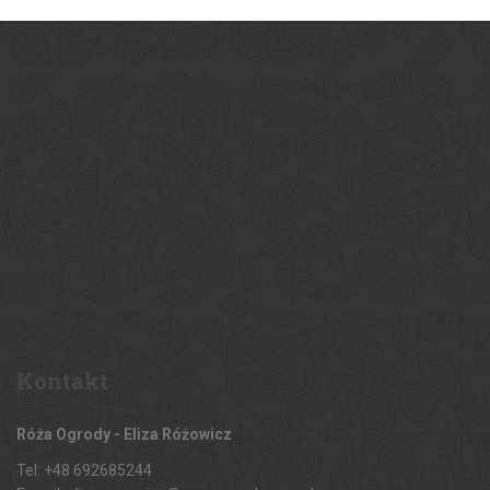
Kontakt
Róża Ogrody - Eliza Różowicz
Tel: +48 692685244