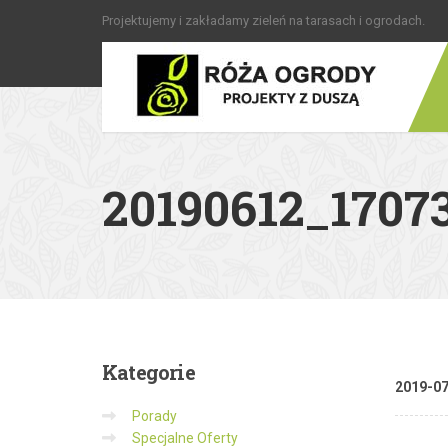
Projektujemy i zakładamy zieleń na tarasach i ogrodach.
20190612_1707
Kategorie
2019-0
Porady
Specjalne Oferty