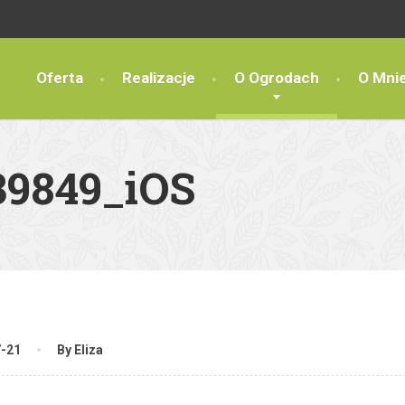
Oferta
Realizacje
O Ogrodach
O Mni
39849_iOS
7-21
By Eliza