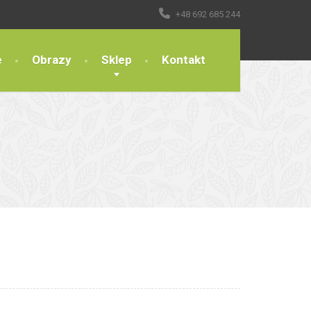
+48 692 685 244
e
Obrazy
Sklep
Kontakt