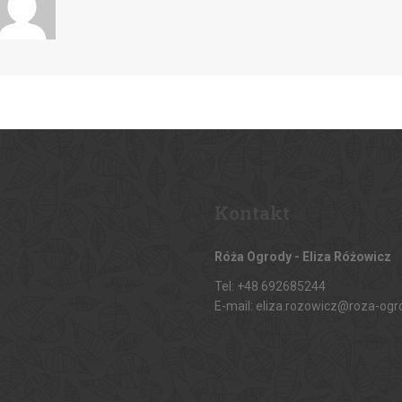
Kontakt
Róża Ogrody - Eliza Różowicz
Tel: +48 692685244
E-mail: eliza.rozowicz@roza-ogr