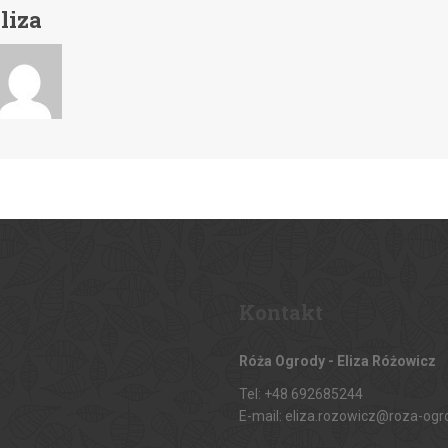
liza
Kontakt
Róża Ogrody - Eliza Różowicz
Tel: +48 692685244
E-mail: eliza.rozowicz@roza-ogr