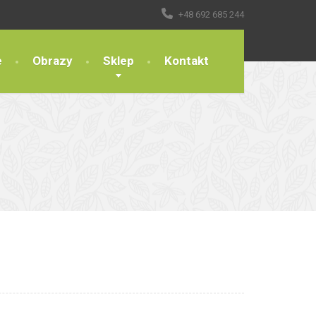
+48 692 685 244
e
Obrazy
Sklep
Kontakt