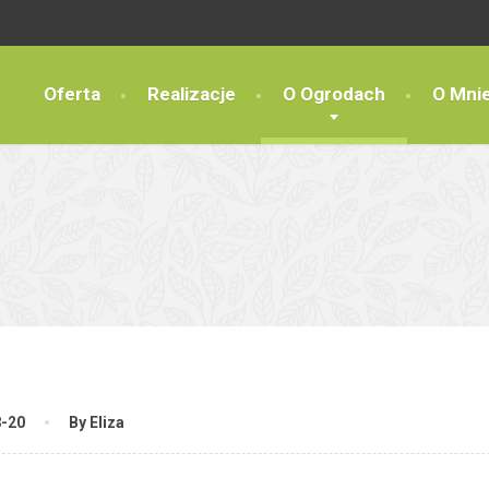
Oferta
Realizacje
O Ogrodach
O Mni
8-20
By Eliza