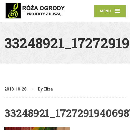
MENU
33248921_1727291
2018-10-28
By Eliza
33248921_172729194069