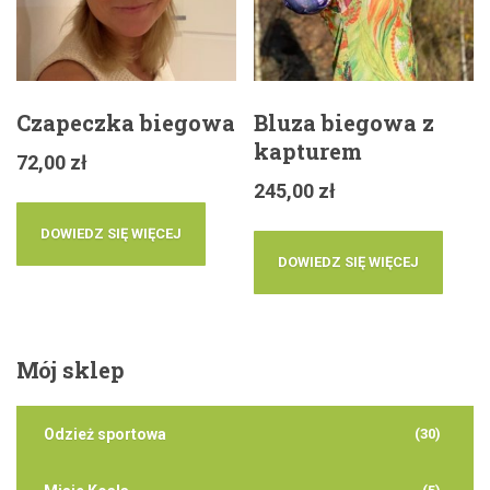
Czapeczka biegowa
Bluza biegowa z
kapturem
72,00
zł
245,00
zł
DOWIEDZ SIĘ WIĘCEJ
DOWIEDZ SIĘ WIĘCEJ
Mój
sklep
Odzież sportowa
(30)