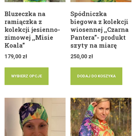
Bluzeczka na
Spódniczka
ramiączka z
biegowa z kolekcji
kolekcji jesienno-
wiosennej ,,Czarna
zimowej ,,Misie
Pantera”- produkt
Koala”
szyty na miarę
179,00
zł
250,00
zł
WYBIERZ OPCJE
DODAJ DO KOSZYKA