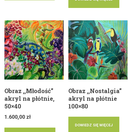
Obraz ,,Młodość”
Obraz ,,Nostalgia”
akryl na płótnie,
akryl na płótnie
50×40
100×80
1.600,00
zł
DOWIEDZ SIĘ WIĘCEJ