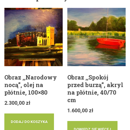
Obraz ,,Narodowy
Obraz ,,Spokój
nocą”, olej na
przed burzą”, akryl
płótnie, 100×80
na płótnie, 40/70
cm
2.300,00
zł
1.600,00
zł
DODAJ DO KOSZYKA
DOWIEDZ SIĘ WIĘCEJ