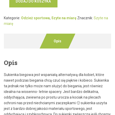
DODAJ DO KOSZYKA
Kategorie:
Odzież sportowa
,
Szyte na miarę
Znacznik:
Szyte na
miarę
Opis
Opis
Sukienka biegowa jest wspaniałą alternatywą dla kobiet, które
nawet podczas biegania chcą czuć się pięknie i kobieco. Sukienka
ta jednak nie tylko może nam służyć do biegania, jest również
idealna na wiosenno- letnie spacery. Jest bardzo delikatna,
oddychająca, zwiewna po prostu urocza a kociak na plecach
ochroni nas przed niechcianymi zaczepkami 🙂 sukienka uszyta
jest z bardzo dobrej jakości materiału sportowego, jest
oddychająca i szybkoschnąca. Do sukienki zwłaszcza jeśli chcemy