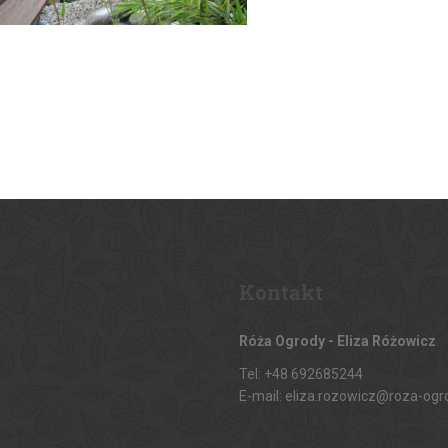
Kontakt
Róża Ogrody - Eliza Różowicz
Tel: +48 692685244
E-mail: eliza.rozowicz@roza-ogr