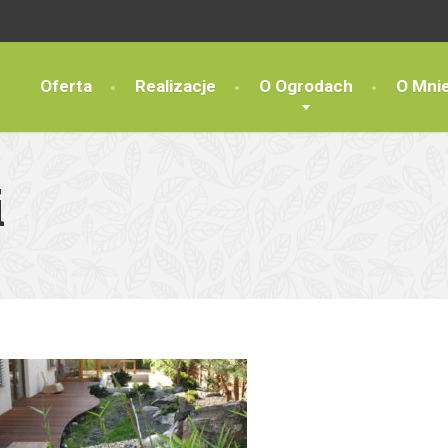
Oferta
Realizacje
O Ogrodach
O Mni
i