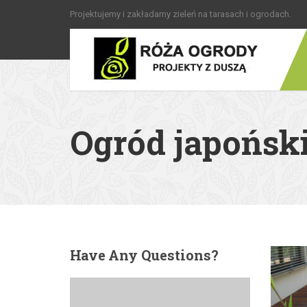
Projektujemy i zakładamy zieleń na tarasach i ogrodach.
Ogród japońsk
Have
Any Questions?