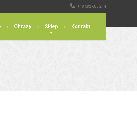
+48 692 685 244
e
Obrazy
Sklep
Kontakt