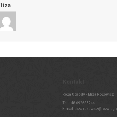
liza
Kontakt
Róża Ogrody - Eliza Różowicz
Tel: +48 692685244
E-mail: eliza.rozowicz@roza-ogr