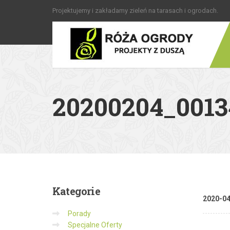
Projektujemy i zakładamy zieleń na tarasach i ogrodach.
20200204_0013
Kategorie
2020-0
Porady
Specjalne Oferty