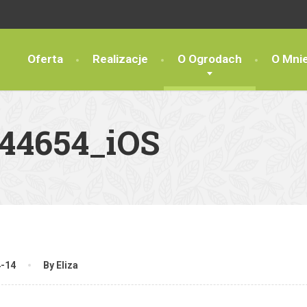
Oferta
Realizacje
O Ogrodach
O Mni
44654_iOS
4-14
By Eliza