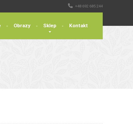
+48 692 685 244
e
Obrazy
Sklep
Kontakt