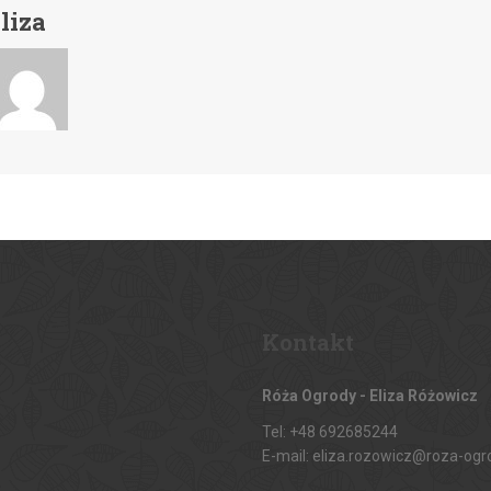
liza
Kontakt
Róża Ogrody - Eliza Różowicz
Tel: +48 692685244
E-mail: eliza.rozowicz@roza-ogr