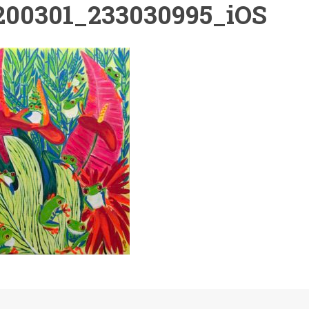
200301_233030995_iOS