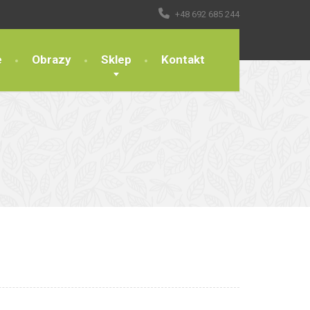
+48 692 685 244
e
Obrazy
Sklep
Kontakt