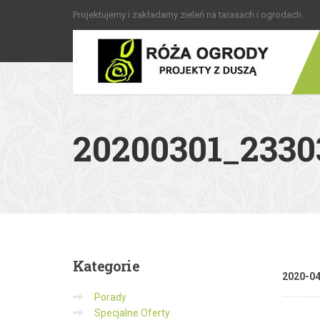
Projektujemy i zakładamy zieleń na tarasach i ogrodach.
20200301_2330
Kategorie
2020-0
Porady
Specjalne Oferty