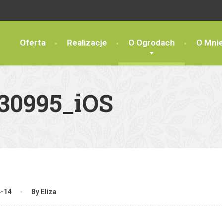
Oferta
Realizacje
O Ogrodach
O Mni
30995_iOS
4-14
By Eliza