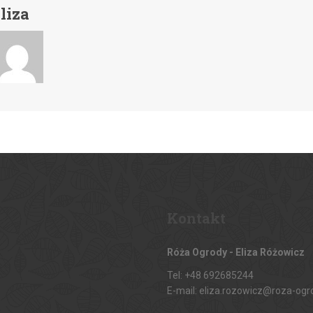
liza
Kontakt
Róża Ogrody - Eliza Różowicz
Tel: +48 692685244
E-mail: eliza.rozowicz@roza-ogr