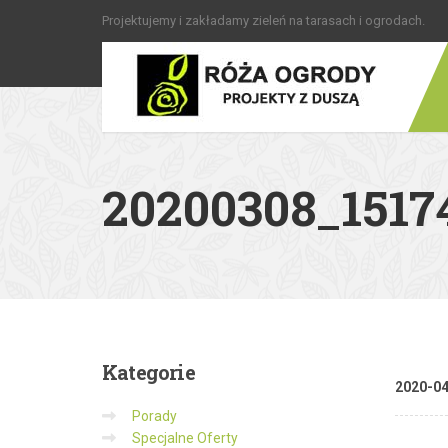
Projektujemy i zakładamy zieleń na tarasach i ogrodach.
20200308_1517
Kategorie
2020-0
Porady
Specjalne Oferty