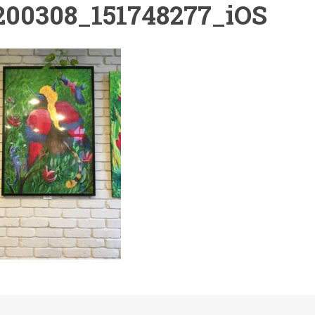
200308_151748277_iOS