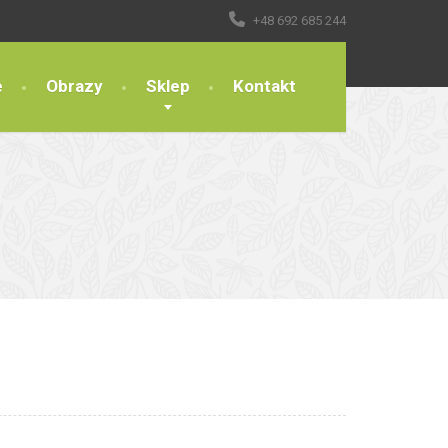
+48 692 685 244
e
Obrazy
Sklep
Kontakt