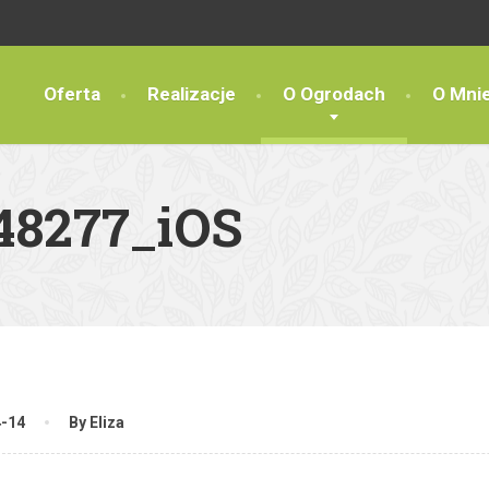
Oferta
Realizacje
O Ogrodach
O Mni
48277_iOS
4-14
By Eliza