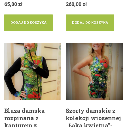
65,00
zł
260,00
zł
DODAJ DO KOSZYKA
DODAJ DO KOSZYKA
Bluza damska
Szorty damskie z
rozpinana z
kolekcji wiosennej
kapturem z
,,Łąka kwietna”-