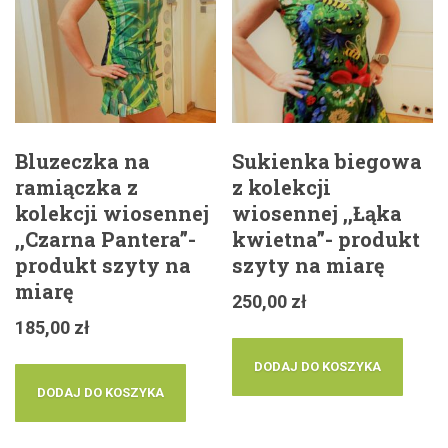
Bluzeczka na
Sukienka biegowa
ramiączka z
z kolekcji
kolekcji wiosennej
wiosennej ,,Łąka
,,Czarna Pantera”-
kwietna”- produkt
produkt szyty na
szyty na miarę
miarę
250,00
zł
185,00
zł
DODAJ DO KOSZYKA
DODAJ DO KOSZYKA