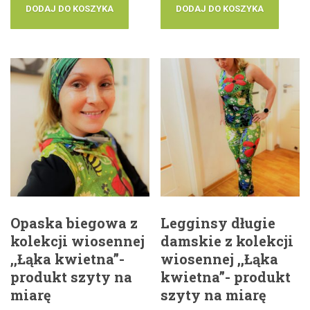
DODAJ DO KOSZYKA
DODAJ DO KOSZYKA
Opaska biegowa z
Legginsy długie
kolekcji wiosennej
damskie z kolekcji
,,Łąka kwietna”-
wiosennej ,,Łąka
produkt szyty na
kwietna”- produkt
miarę
szyty na miarę