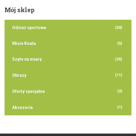
Mój
sklep
Odzież sportowa
(30)
Misie Koala
(5)
Szyte na miarę
(25)
(11)
Obrazy
(2)
Oferty specjalne
(1)
Akcesoria