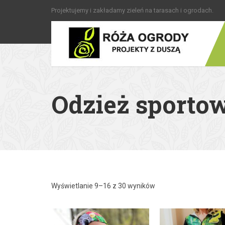
Projektujemy i zakładamy zieleń na tarasach i ogrodach.
Odzież sporto
Wyświetlanie 9–16 z 30 wyników