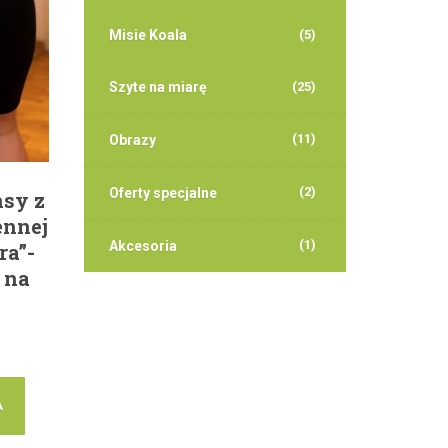
Misie Koala
(5)
Szyte na miarę
(25)
(11)
Obrazy
(2)
Oferty specjalne
nsy z
ennej
(1)
Akcesoria
ra”-
 na
A