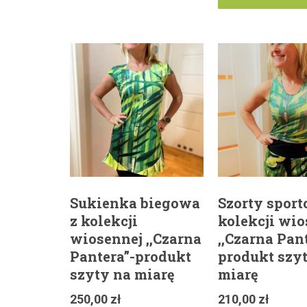
Sukienka biegowa
Szorty sport
z kolekcji
kolekcji wio
wiosennej ,,Czarna
,,Czarna Pan
Pantera”-produkt
produkt szy
szyty na miarę
miarę
250,00
zł
210,00
zł