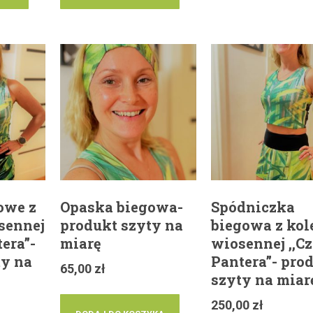
owe z
Opaska biegowa-
Spódniczka
sennej
produkt szyty na
biegowa z kol
tera”-
miarę
wiosennej ,,C
ty na
Pantera”- pro
65,00
zł
szyty na miar
250,00
zł