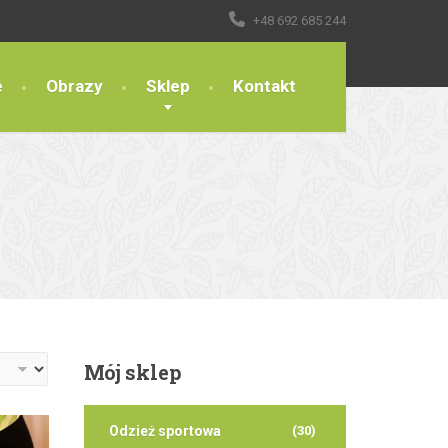
+48 692 685 244
e
Obrazy
Sklep
Kontakt
Mój
sklep
Odzież sportowa
(30)