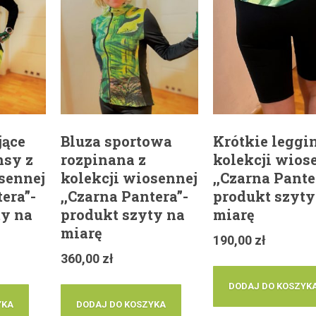
jące
Bluza sportowa
Krótkie leggi
nsy z
rozpinana z
kolekcji wios
sennej
kolekcji wiosennej
,,Czarna Pante
tera”-
,,Czarna Pantera”-
produkt szyty
ty na
produkt szyty na
miarę
miarę
190,00
zł
360,00
zł
DODAJ DO KOSZYK
YKA
DODAJ DO KOSZYKA