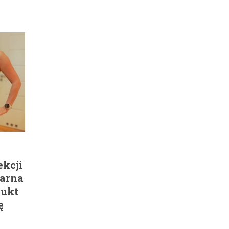
ekcji
zarna
dukt
ę