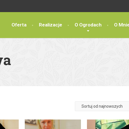
Oferta
Realizacje
O Ogrodach
O Mni
wa