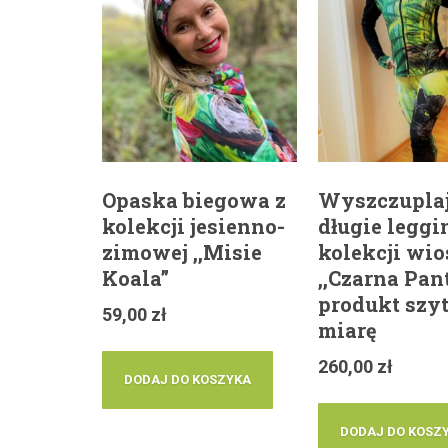
Opaska biegowa z
Wyszczupla
kolekcji jesienno-
długie leggi
zimowej ,,Misie
kolekcji wio
Koala”
,,Czarna Pan
produkt szy
59,00
zł
miarę
260,00
zł
DODAJ DO KOSZYKA
DODAJ DO KOSZ